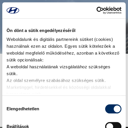
Üdvözöljük a Hyundai Szervizfüzet
Ön dönt a sütik engedélyezéséről
felületén
Weboldalunk és digitális partnereink sütiket (cookies)
használnak ezen az oldalon. Egyes sütik kötelezőek a
weboldal megfelelő működéséhez, azonban a következő
sütik opcionálisak:
A weboldal használatának vizsgálatához szükséges
Kérjük adja meg a fiókjához tartozó email címet, és
sütik.
elküdjük az új jelszó beállításához szükséges linket.
Az oldal személyre szabásához szükséges sütik.
Marketinggel, hirdetésekkel és közösségi oldalakkal
Email cím
kapcsolatos sütik.
Hozzájárulás
Elengedhetetlen
kiválasztása
Elküldés
Beállítások