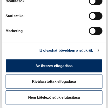
Beállítások
Kereskedés
Statisztikai
Jelszó
Marketing
Jelszó mégegyszer
Hozzájárulok adataim kezeléséhez és jogszabályban előírt
Itt olvashat bővebben a sütikről.
módon történő felhasználásához.
Adatvédelmi nyilatkozat
Az összes elfogadása
Beleegyezek a marketing célú megkeresésekbe
Kiválasztottak elfogadása
Regisztráció
Amennyiben már van Hyundai Szervizfüzet regisztrációja,
Nem kötelező sütik elutasítása
kattintson ide